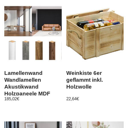
Lamellenwand
Weinkiste 6er
Wandlamellen
geflammt inkl.
Akustikwand
Holzwolle
Holzpaneele MDF
185,02
€
22,64
€
28x37mm 12 Stück
von Clamaro