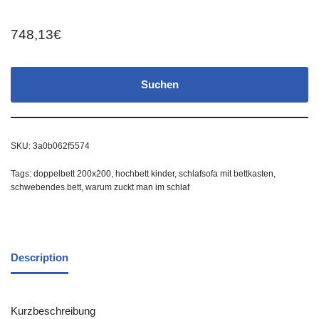
748,13
€
Suchen
SKU:
3a0b062f5574
Tags:
doppelbett 200x200
,
hochbett kinder
,
schlafsofa mit bettkasten
,
schwebendes bett
,
warum zuckt man im schlaf
Description
Kurzbeschreibung