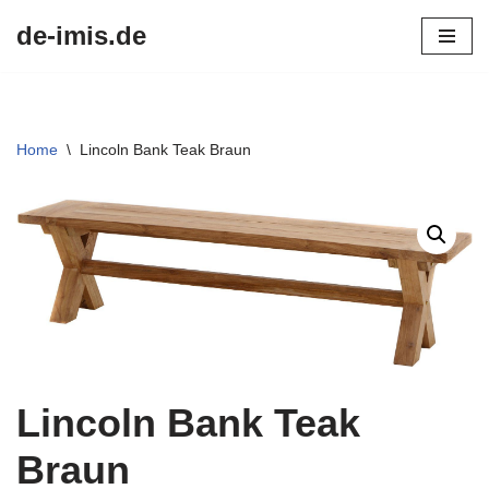
de-imis.de
Przejdź
do
treści
Home
\
Lincoln Bank Teak Braun
Lincoln Bank Teak
Braun