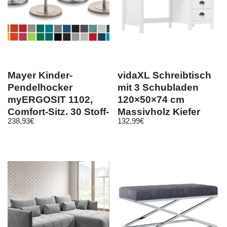
Mayer Kinder-
vidaXL Schreibtisch
Pendelhocker
mit 3 Schubladen
myERGOSIT 1102,
120×50×74 cm
Comfort-Sitz, 30 Stoff-
Massivholz Kiefer
238,93
€
132,99
€
Bezüge