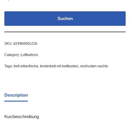
Suchen
SKU:
d249b660c22b
Category:
Luftballons
Tags:
bett silberfische
,
kinderbett mit bettkasten
,
reizhusten nachts
Description
Kurzbeschreibung