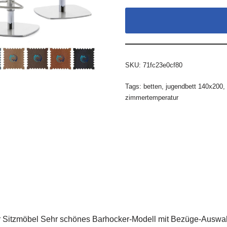
SKU:
71fc23e0cf80
Tags:
betten
,
jugendbett 140x200
,
zimmertemperatur
r Sitzmöbel Sehr schönes Barhocker-Modell mit Bezüge-Auswah