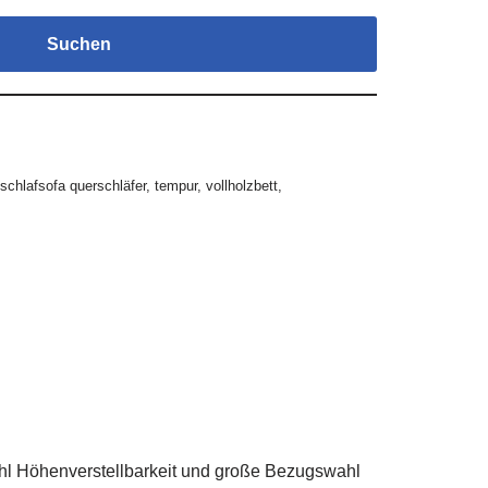
Suchen
schlafsofa querschläfer
,
tempur
,
vollholzbett
,
l Höhenverstellbarkeit und große Bezugswahl