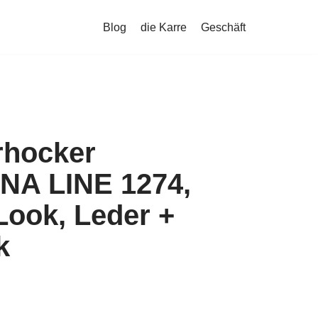
Blog
die Karre
Geschäft
rhocker
A LINE 1274,
Look, Leder +
k