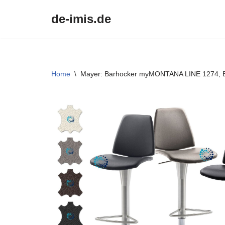
de-imis.de
Przejdź
do
treści
Home
\
Mayer: Barhocker myMONTANA LINE 1274, Ed