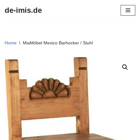
de-imis.de
Przejdź
do
treści
Home
\
MiaMöbel Mexico Barhocker / Stuhl