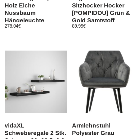
Holz Eiche
Sitzhocker Hocker
Nussbaum
[POMPIDOU] Grün &
Hängeleuchte
Gold Samtstoff
278,04
€
89,95
€
Pendelleuchte
Gesteppt 36cm x
100,120,150,200 cm
40cm
GU10
vidaXL
Armlehnstuhl
Schweberegale 2 Stk.
Polyester Grau