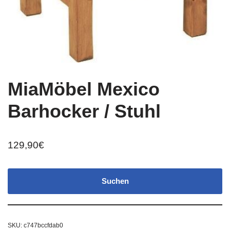
MiaMöbel Mexico
Barhocker / Stuhl
129,90
€
Suchen
SKU:
c747bccfdab0