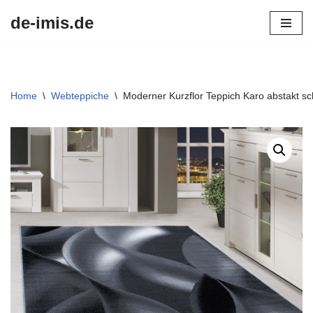
de-imis.de
Przejdź
do
treści
Home
\
Webteppiche
\
Moderner Kurzflor Teppich Karo abstakt s