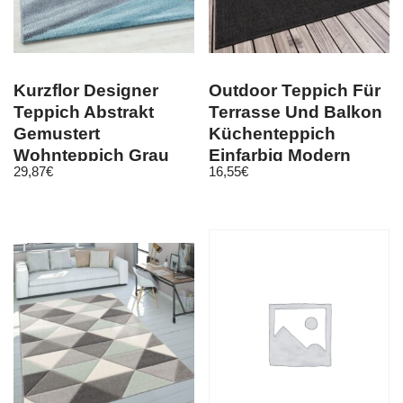
Kurzflor Designer
Outdoor Teppich Für
Teppich Abstrakt
Terrasse Und Balkon
Gemustert
Küchenteppich
Wohnteppich Grau
Einfarbig Modern
29,87
€
16,55
€
Blau Weiss Meliert
Schwarz