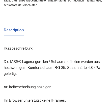
Tags:
daunenbettdecken
,
hustenanfälle nachts
,
schlafcouch mit matratze
,
schlafsofa dauerschläfer
Description
Kurzbeschreibung
Die MSS® Lagerungsrollen / Schaumstoffrollen werden aus
hochwertigem Komfortschaum RG 35, Stauchhärte 4,8 kPa
gefertigt.
Artikelbeschreibung anzeigen
Ihr Browser unterstützt keine IFrames.