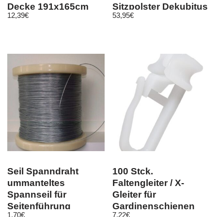
Decke 191x165cm
Sitzpolster Dekubitus
12,39
€
53,95
€
Braun Schriftzug
Kissen weiß soft
Seil Spanndraht
100 Stck.
ummanteltes
Faltengleiter / X-
Spannseil für
Gleiter für
Seitenführung
Gardinenschienen
1,70
€
7,22
€