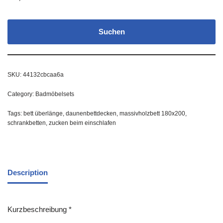
Suchen
SKU:
44132cbcaa6a
Category:
Badmöbelsets
Tags:
bett überlänge
,
daunenbettdecken
,
massivholzbett 180x200
,
schrankbetten
,
zucken beim einschlafen
Description
Kurzbeschreibung *