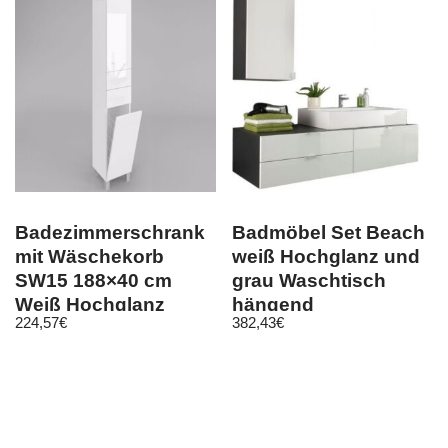
Badezimmerschrank
Badmöbel Set Beach
mit Wäschekorb
weiß Hochglanz und
SW15 188×40 cm
grau Waschtisch
Weiß Hochglanz
hängend
224,57
€
382,43
€
push to open
Waschbecken opt.