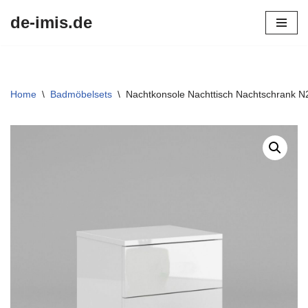
de-imis.de
Przejdź
do
treści
Home
\
Badmöbelsets
\
Nachtkonsole Nachttisch Nachtschrank N