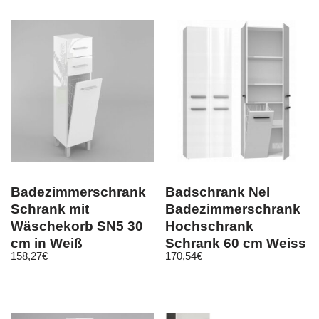
Badezimmerschrank
Badschrank Nel
Schrank mit
Badezimmerschrank
Wäschekorb SN5 30
Hochschrank
cm in Weiß
Schrank 60 cm Weiss
158,27
€
170,54
€
Hochglanz oder Mat
Hochglanz