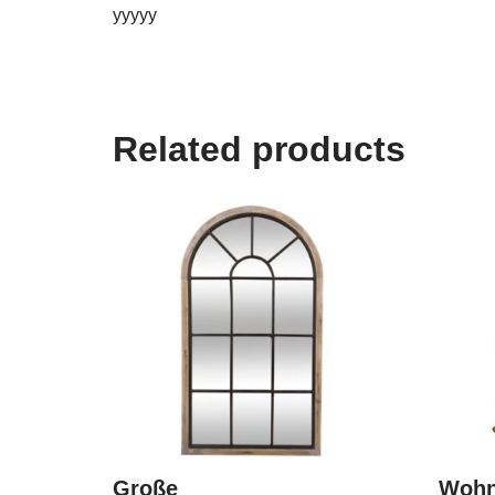
yyyyy
Related products
Große
Wohn