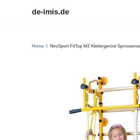
de-imis.de
Przejdź
do
treści
Home
\
NiroSport FitTop M2 Klettergerüst Sprossen