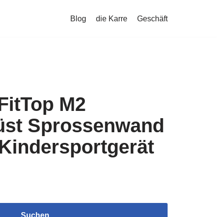
Blog
die Karre
Geschäft
FitTop M2
rüst Sprossenwand
Kindersportgerät
Suchen