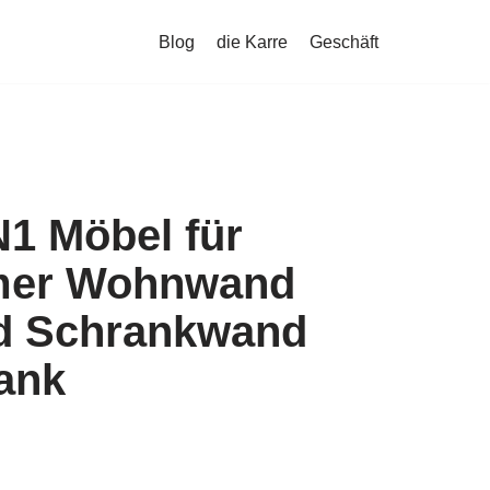
Blog
die Karre
Geschäft
1 Möbel für
er Wohnwand
d Schrankwand
ank