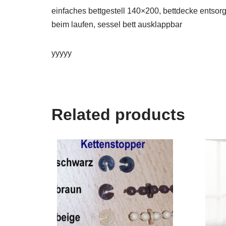
einfaches bettgestell 140×200, bettdecke entsor
beim laufen, sessel bett ausklappbar
yyyyy
Related products