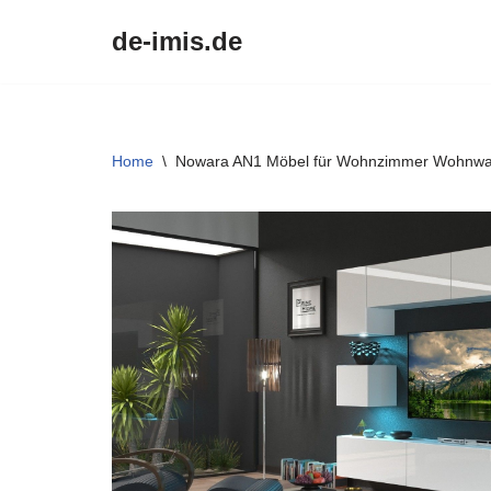
de-imis.de
Przejdź
do
treści
Home
\
Nowara AN1 Möbel für Wohnzimmer Wohnw