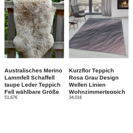
Australisches Merino
Kurzflor Teppich
Lammfell Schaffell
Rosa Grau Design
taupe Leder Teppich
Wellen Linien
Fell wählbare Größe
Wohnzimmerteppich
51,67
€
34,01
€
Weich