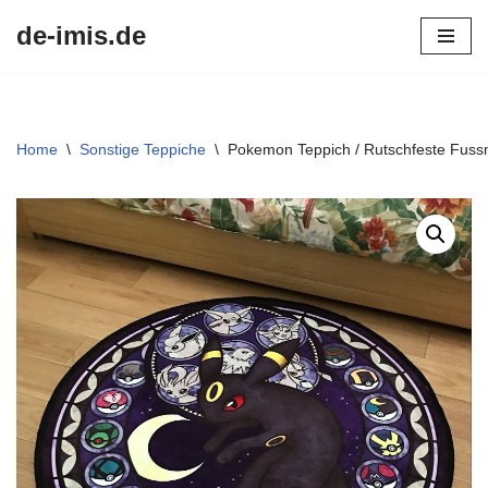
de-imis.de
Przejdź
do
treści
Home
\
Sonstige Teppiche
\
Pokemon Teppich / Rutschfeste Fuss