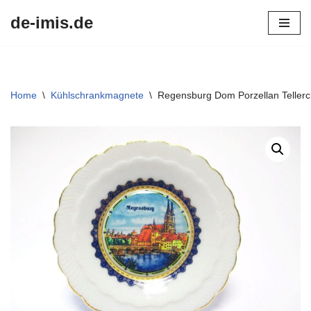
de-imis.de
Przejdź
do
treści
Home
\
Kühlschrankmagnete
\
Regensburg Dom Porzellan Teller