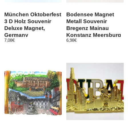
München Oktoberfest
Bodensee Magnet
3 D Holz Souvenir
Metall Souvenir
Deluxe Magnet,
Bregenz Mainau
Germany
Konstanz Meersburg
7,08
€
6,98
€
Deutschland, Neu
…