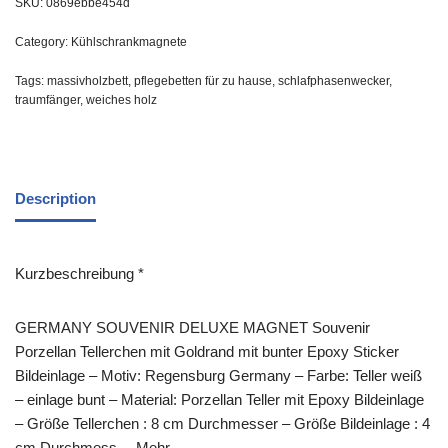
SKU:
0869ebbe454d
Category:
Kühlschrankmagnete
Tags:
massivholzbett
,
pflegebetten für zu hause
,
schlafphasenwecker
,
traumfänger
,
weiches holz
Description
Kurzbeschreibung *
GERMANY SOUVENIR DELUXE MAGNET Souvenir
Porzellan Tellerchen mit Goldrand mit bunter Epoxy Sticker
Bildeinlage – Motiv: Regensburg Germany – Farbe: Teller weiß
– einlage bunt – Material: Porzellan Teller mit Epoxy Bildeinlage
– Größe Tellerchen : 8 cm Durchmesser – Größe Bildeinlage : 4
cm Durchmess… Mehr