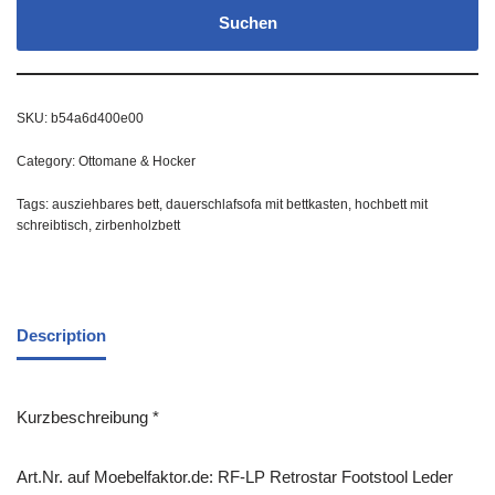
Suchen
SKU:
b54a6d400e00
Category:
Ottomane & Hocker
Tags:
ausziehbares bett
,
dauerschlafsofa mit bettkasten
,
hochbett mit
schreibtisch
,
zirbenholzbett
Description
Kurzbeschreibung *
Art.Nr. auf Moebelfaktor.de: RF-LP Retrostar Footstool Leder