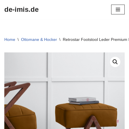
de-imis.de
Przejdź
do
treści
Home
\
Ottomane & Hocker
\
Retrostar Footstool Leder Premium