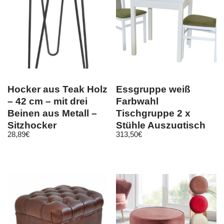
Hocker aus Teak Holz
Essgruppe weiß
– 42 cm – mit drei
Farbwahl
Beinen aus Metall –
Tischgruppe 2 x
Sitzhocker
Stühle Auszugtisch
28,89
€
313,50
€
Blumenständer
Esszimmergarnitur