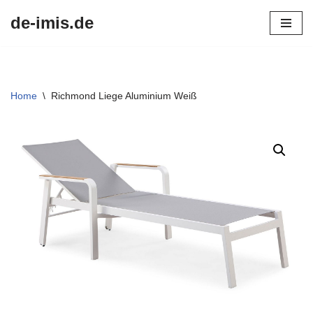
de-imis.de
Przejdź
do
treści
Home
\
Richmond Liege Aluminium Weiß