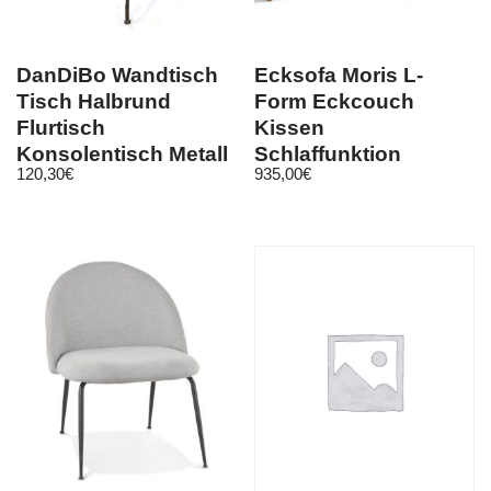
DanDiBo Wandtisch
Ecksofa Moris L-
Tisch Halbrund
Form Eckcouch
Flurtisch
Kissen
Konsolentisch Metall
Schlaffunktion
120,30
€
935,00
€
Braun Beistelltisch
Bettkasten Stoff blau
grau beige