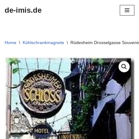
de-imis.de
Przejdź
do
treści
Home
\
Kühlschrankmagnete
\
Rüdesheim Drosselgasse Souveni