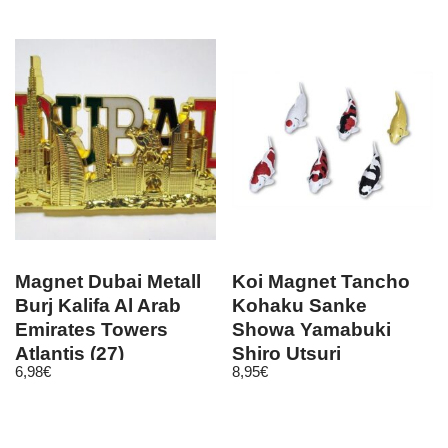
Magnet Dubai Metall
Koi Magnet Tancho
Burj Kalifa Al Arab
Kohaku Sanke
Emirates Towers
Showa Yamabuki
Atlantis (27)
Shiro Utsuri
6,98
€
8,95
€
Geschenk Teich