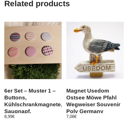
Related products
6er Set – Muster 1 –
Magnet Usedom
Buttons,
Ostsee Möwe Pfahl
Kühlschrankmagnete,
Wegweiser Souvenir
Saugnapf,
Poly Germany
8,99
€
7,08
€
Kleidermagnet