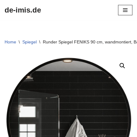
de-imis.de
Przejdź
do
treści
Home
\
Spiegel
\
Runder Spiegel FENIKS 90 cm, wandmontiert, 