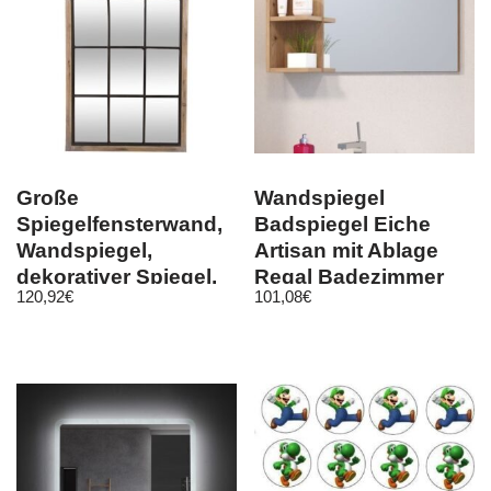
Große
Wandspiegel
Spiegelfensterwand,
Badspiegel Eiche
Wandspiegel,
Artisan mit Ablage
dekorativer Spiegel,
Regal Badezimmer
120,92
€
101,08
€
rustikaler Spiegel
Möbel 79×67 Geo