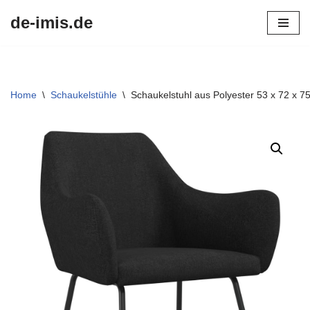
de-imis.de
Przejdź
do
treści
Home
\
Schaukelstühle
\
Schaukelstuhl aus Polyester 53 x 72 x 