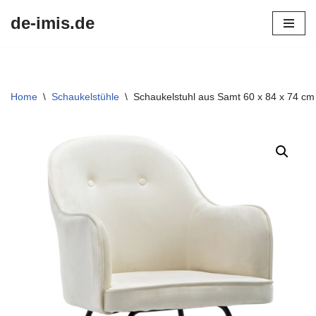
de-imis.de
Przejdź
do
treści
Home
\
Schaukelstühle
\
Schaukelstuhl aus Samt 60 x 84 x 74 c