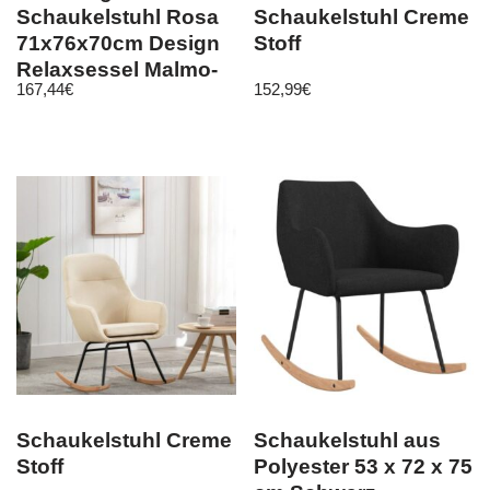
Schaukelstuhl Rosa
Schaukelstuhl Creme
71x76x70cm Design
Stoff
Relaxsessel Malmo-
167,44
€
152,99
€
Stoff / Holz | Schwin
Schaukelstuhl Creme
Schaukelstuhl aus
Stoff
Polyester 53 x 72 x 75