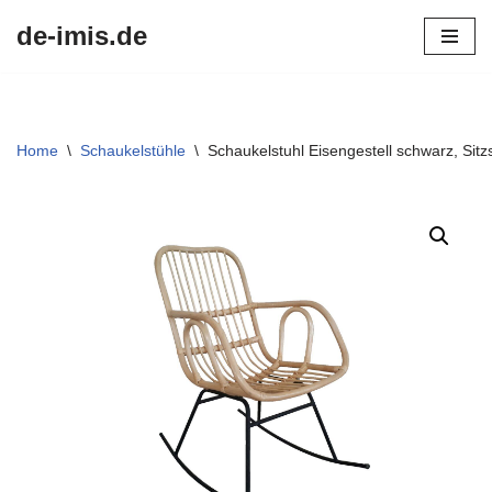
de-imis.de
Przejdź
do
treści
Home
\
Schaukelstühle
\
Schaukelstuhl Eisengestell schwarz, Sitz