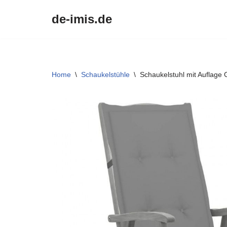
de-imis.de
Przejdź
do
treści
Home
\
Schaukelstühle
\
Schaukelstuhl mit Auflage 