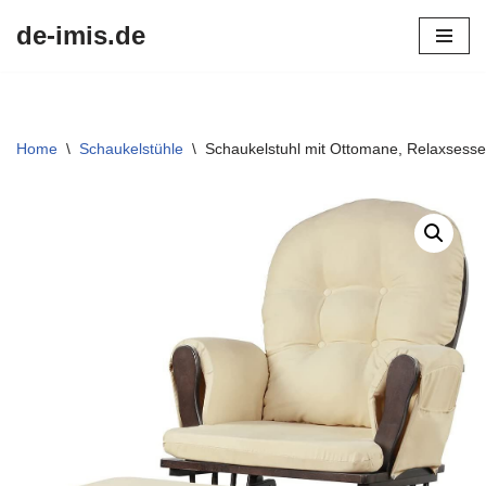
de-imis.de
Przejdź
do
treści
Home
\
Schaukelstühle
\
Schaukelstuhl mit Ottomane, Relaxsessel