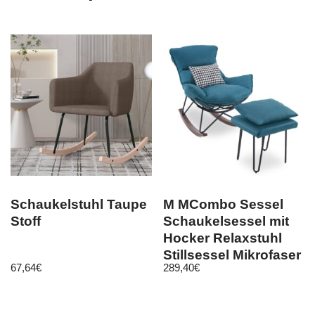
Schaukelstuhl Taupe
M MCombo Sessel
Stoff
Schaukelsessel mit
Hocker Relaxstuhl
Stillsessel Mikrofaser
67,64
€
289,40
€
4118