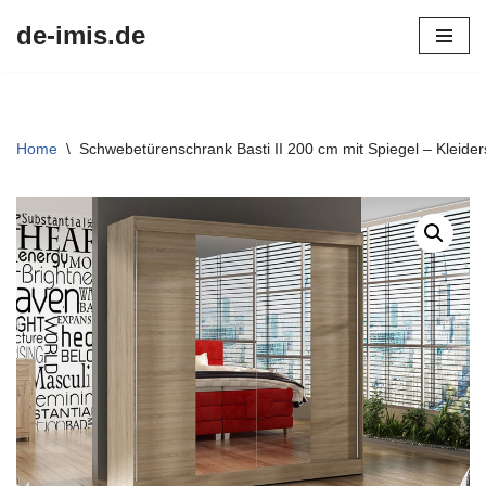
de-imis.de
Przejdź
do
treści
Home
\
Schwebetürenschrank Basti II 200 cm mit Spiegel – Kleide