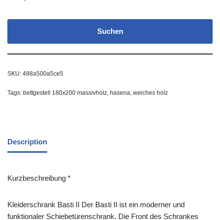
Suchen
SKU:
488a500a5ce5
Tags:
bettgestell 180x200 massivholz
,
hasena
,
weiches holz
Description
Kurzbeschreibung *
Kleiderschrank Basti II Der Basti II ist ein moderner und
funktionaler Schiebe­türen­schrank. Die Front des Schrankes