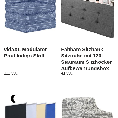
vidaXL Modularer
Faltbare Sitzbank
Pouf Indigo Stoff
Sitztruhe mit 120L
Stauraum Sitzhocker
Aufbewahrungsbox
122,99
€
41,99
€
mit Trenner