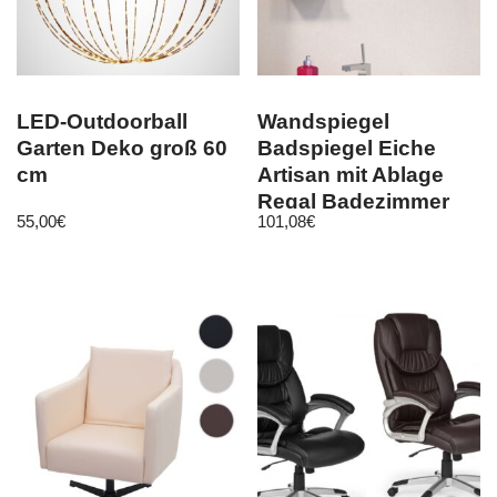
LED-Outdoorball
Wandspiegel
Garten Deko groß 60
Badspiegel Eiche
cm
Artisan mit Ablage
Regal Badezimmer
55,00
€
101,08
€
Möbel 79×67 Geo