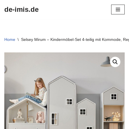
de-imis.de
Przejdź
do
treści
Home
\
Selsey Mirum – Kindermöbel-Set 4-teilig mit Kommode, Reg