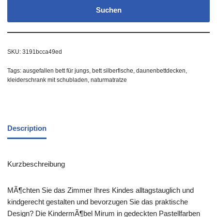
Suchen
SKU:
3191bcca49ed
Tags:
ausgefallen bett für jungs
,
bett silberfische
,
daunenbettdecken
,
kleiderschrank mit schubladen
,
naturmatratze
Description
Kurzbeschreibung
MÃ¶chten Sie das Zimmer Ihres Kindes alltagstauglich und
kindgerecht gestalten und bevorzugen Sie das praktische
Design? Die KindermÃ¶bel Mirum in gedeckten Pastellfarben