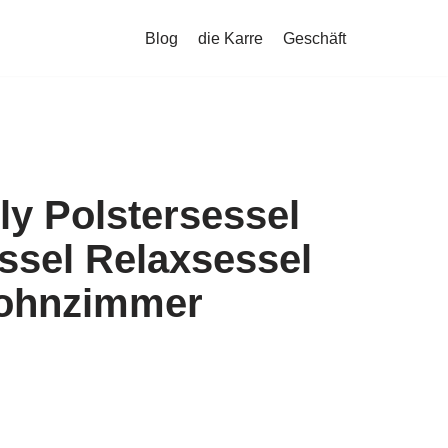
Blog
die Karre
Geschäft
ly Polstersessel
ssel Relaxsessel
ohnzimmer