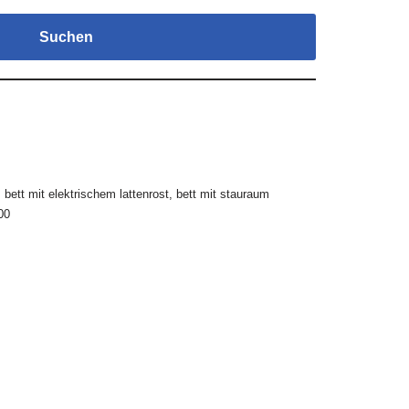
Suchen
,
bett mit elektrischem lattenrost
,
bett mit stauraum
00