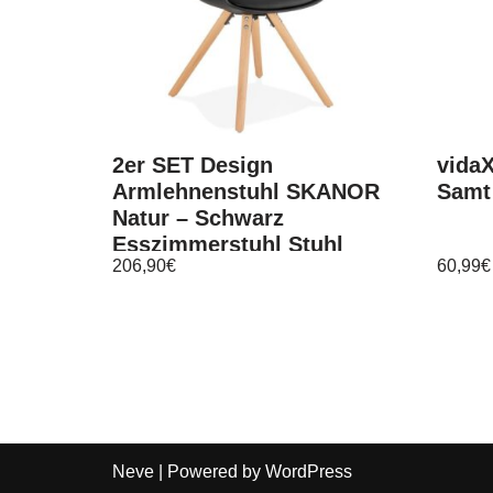
2er SET Design
vida
Armlehnenstuhl SKANOR
Samt
Natur – Schwarz
Esszimmerstuhl Stuhl
206,90
€
60,99
€
Esszimmer
Neve
| Powered by
WordPress