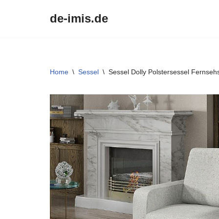
de-imis.de
Przejdź
do
treści
Home
\
Sessel
\
Sessel Dolly Polstersessel Fernse