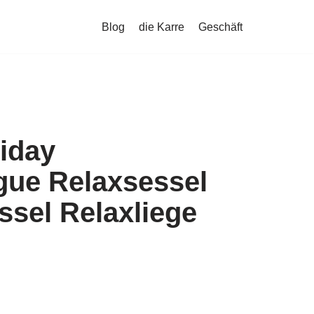
Blog
die Karre
Geschäft
iday
gue Relaxsessel
sel Relaxliege