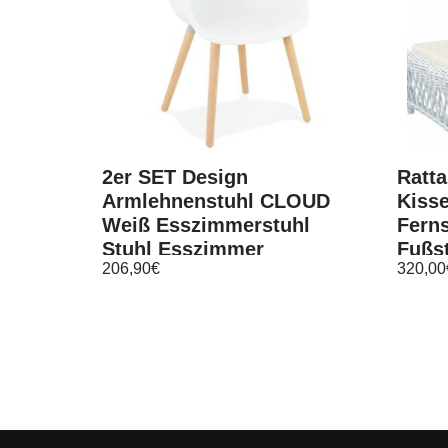
2er SET Design
Ratta
Armlehnenstuhl CLOUD
Kiss
Weiß Esszimmerstuhl
Fern
Stuhl Esszimmer
Fußs
206,90
€
320,00