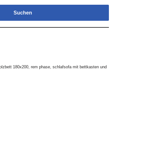
Suchen
olzbett 180x200
,
rem phase
,
schlafsofa mit bettkasten und