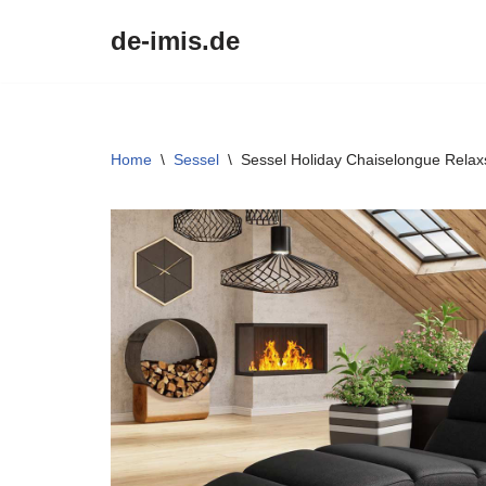
de-imis.de
Przejdź
do
treści
Home
\
Sessel
\
Sessel Holiday Chaiselongue Relax