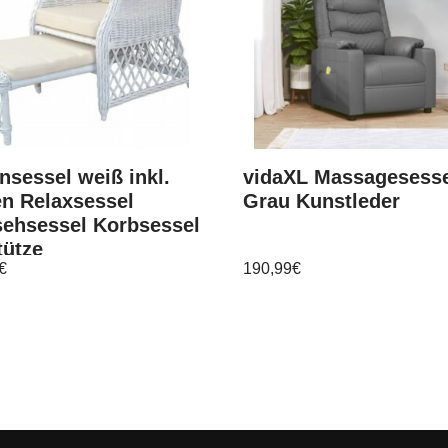
nsessel weiß inkl.
vidaXL Massagesess
en Relaxsessel
Grau Kunstleder
sehsessel Korbsessel
tütze
€
190,99
€