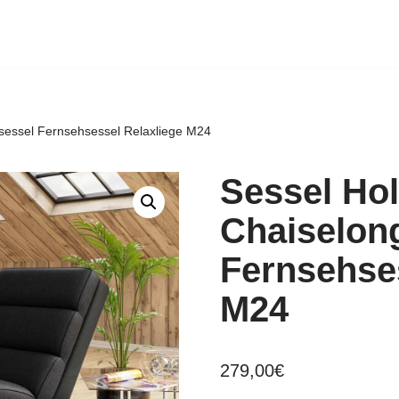
sessel Fernsehsessel Relaxliege M24
Sessel Hol
Chaiselon
Fernsehses
M24
279,00
€