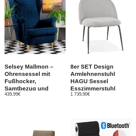
Selsey Mallmon –
8er SET Design
Ohrensessel mit
Armlehnenstuhl
Fußhocker,
HAGU Sessel
Samtbezug und
Esszimmerstuhl
439,99
€
1 739,90
€
Holzbeinen
Stuhl Esszimmer
Wohnzimmer