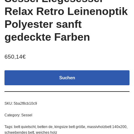
Relax Retro Leinenoptik
Polyester sanft
gedeckte Farben
650,14
€
Suchen
SKU:
5ba2f8cb10c9
Category:
Sessel
Tags:
bett quietscht
,
betten de
,
kingsize bett größe
,
massivholzbett 140x200
,
schwebendes bett
,
weiches holz