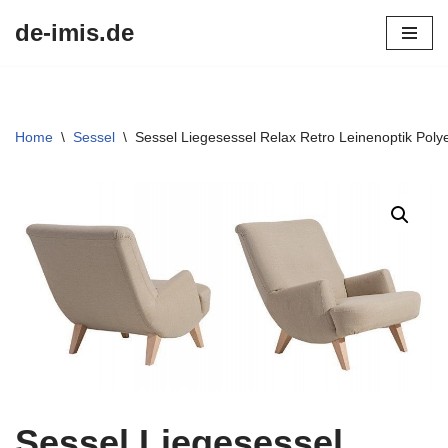
de-imis.de
Przejdź
do
treści
Home
\
Sessel
\
Sessel Liegesessel Relax Retro Leinenoptik Poly
Sessel Liegesessel