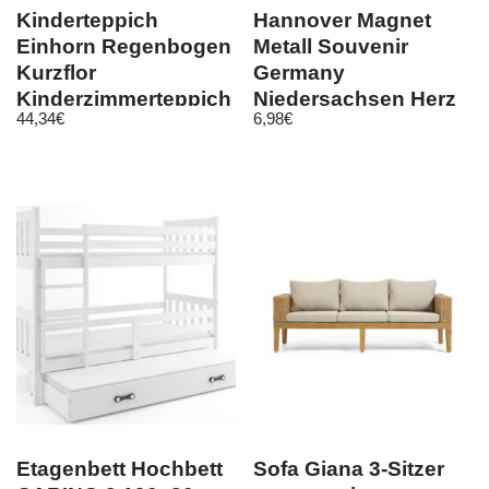
Kinderteppich
Hannover Magnet
Einhorn Regenbogen
Metall Souvenir
Kurzflor
Germany
Kinderzimmerteppich
Niedersachsen Herz
44,34
€
6,98
€
Rosa Grau Weiss
Etagenbett Hochbett
Sofa Giana 3-Sitzer