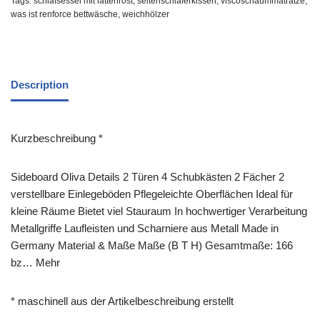
Tags:
schlafsessel mit lattenrost
,
seitenschläferkissen
,
viscoschaummatratze
,
was ist renforce bettwäsche
,
weichhölzer
Description
Kurzbeschreibung *
Sideboard Oliva Details 2 Türen 4 Schubkästen 2 Fächer 2
verstellbare Einlegeböden Pflegeleichte Oberflächen Ideal für
kleine Räume Bietet viel Stauraum In hochwertiger Verarbeitung
Metallgriffe Laufleisten und Scharniere aus Metall Made in
Germany Material & Maße Maße (B T H) Gesamtmaße: 166
bz… Mehr
* maschinell aus der Artikelbeschreibung erstellt