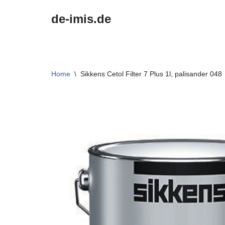
de-imis.de
Przejdź
do
treści
Home
\
Sikkens Cetol Filter 7 Plus 1l, palisander 048