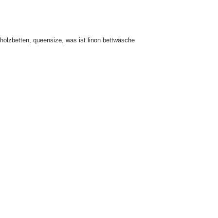
rholzbetten
,
queensize
,
was ist linon bettwäsche