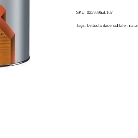
SKU:
0339396ab1d7
Tags:
bettsofa dauerschläfer
,
natu