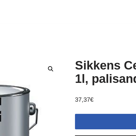
Sikkens Ce
1l, palisa
37,37
€