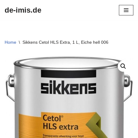
de-imis.de
Przejdź
do
treści
Home
\
Sikkens Cetol HLS Extra, 1 L, Eiche hell 006