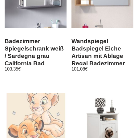
Badezimmer
Wandspiegel
Spiegelschrank weiß
Badspiegel Eiche
/ Sardegna grau
Artisan mit Ablage
California Bad
Regal Badezimmer
103,35
€
101,08
€
Spiegel mit Regal 60
Möbel 79×67 Geo
cm