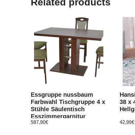
Related products
Essgruppe nussbaum
Hansi
Farbwahl Tischgruppe 4 x
38 x 
Stühle Säulentisch
Hellg
Esszimmergarnitur
587,90
€
42,99
€