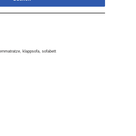
ernmatratze
,
klappsofa
,
sofabett