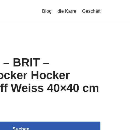
Blog
die Karre
Geschäft
 – BRIT –
cker Hocker
ff Weiss 40×40 cm
Suchen