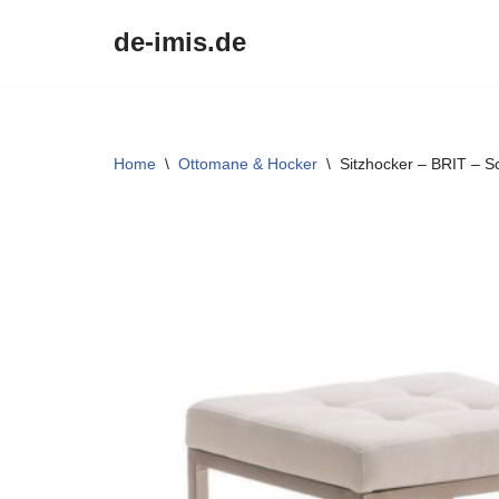
de-imis.de
Przejdź
do
treści
Home
\
Ottomane & Hocker
\
Sitzhocker – BRIT – 