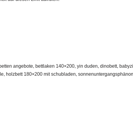
betten angebote, bettlaken 140×200, yin duden, dinobett, babyz
le, holzbett 180×200 mit schubladen, sonnenuntergangsphänom