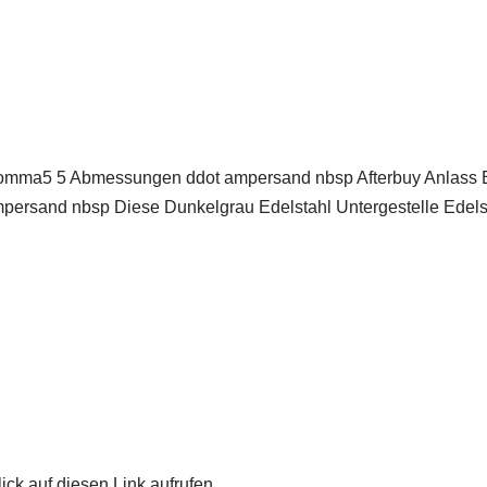
comma5 5 Abmessungen ddot ampersand nbsp Afterbuy Anlass 
ersand nbsp Diese Dunkelgrau Edelstahl Untergestelle Edelstah
ick auf diesen Link aufrufen.