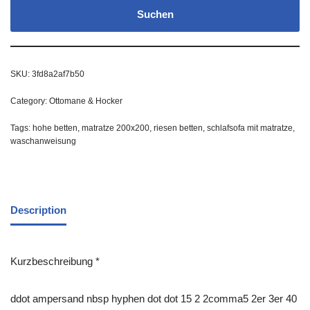
Suchen
SKU:
3fd8a2af7b50
Category:
Ottomane & Hocker
Tags:
hohe betten
,
matratze 200x200
,
riesen betten
,
schlafsofa mit matratze
,
waschanweisung
Description
Kurzbeschreibung *
ddot ampersand nbsp hyphen dot dot 15 2 2comma5 2er 3er 40