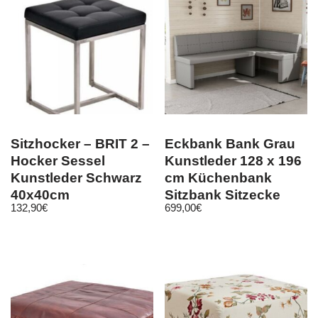
Sitzhocker – BRIT 2 –
Eckbank Bank Grau
Hocker Sessel
Kunstleder 128 x 196
Kunstleder Schwarz
cm Küchenbank
40x40cm
Sitzbank Sitzecke
132,90
€
699,00
€
Essecke