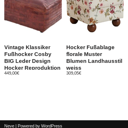
Vintage Klassiker
Hocker Fußablage
Fußhocker Cosby
florale Muster
BIG Leder Design
Blumen Landhausstil
Hocker Reproduktion
weiss
449,00
€
309,05
€
ST-29
Neve
| Powered by
WordPress