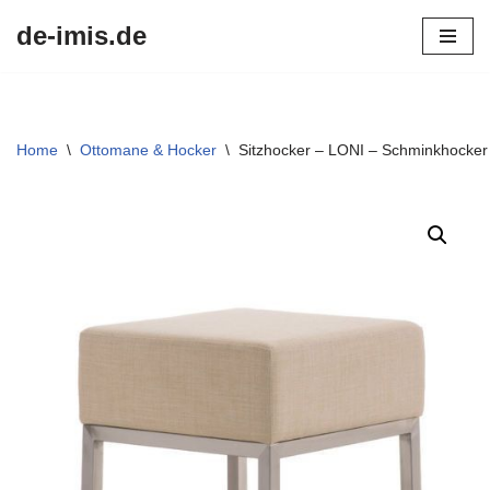
de-imis.de
Przejdź
do
treści
Home
\
Ottomane & Hocker
\
Sitzhocker – LONI – Schminkhocker