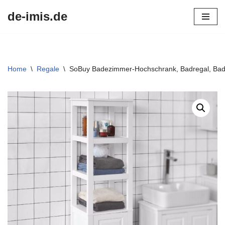
de-imis.de
Przejdź
do
treści
Home
\
Regale
\
SoBuy Badezimmer-Hochschrank, Badregal, Bad