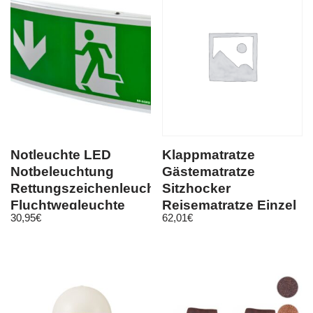
Notleuchte LED
Klappmatratze
Notbeleuchtung
Gästematratze
Rettungszeichenleuchte
Sitzhocker
Fluchtwegleuchte
Reisematratze Einzel
30,95
€
62,01
€
Notlicht 57
& Doppelmatratze
NEU