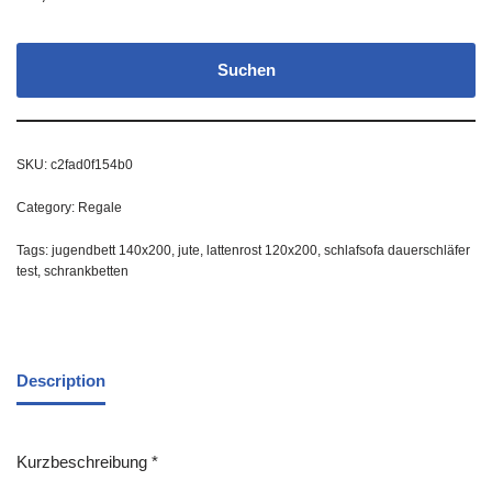
Suchen
SKU:
c2fad0f154b0
Category:
Regale
Tags:
jugendbett 140x200
,
jute
,
lattenrost 120x200
,
schlafsofa dauerschläfer
test
,
schrankbetten
Description
Kurzbeschreibung *