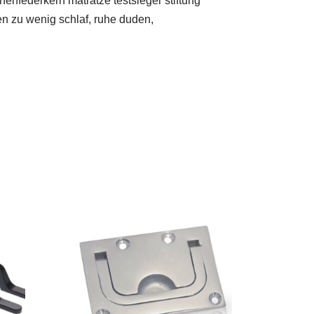
enfederkern matratze testsieger stiftung
en zu wenig schlaf, ruhe duden,