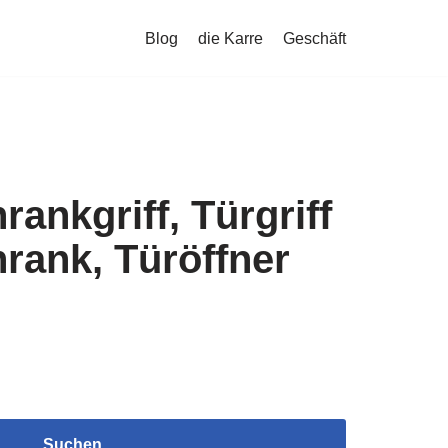
Blog
die Karre
Geschäft
rankgriff, Türgriff
rank, Türöffner
Suchen