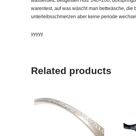
wasserbett, bettgestell holz 140×200, boxspringb
warentest, auf was wäscht man bettwäsche, die b
unterleibsschmerzen aber keine periode wechseljah
yyyyy
Related products