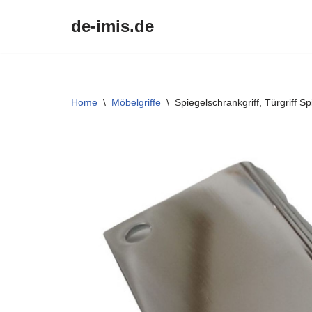
de-imis.de
Przejdź
do
treści
Home
\
Möbelgriffe
\
Spiegelschrankgriff, Türgriff 