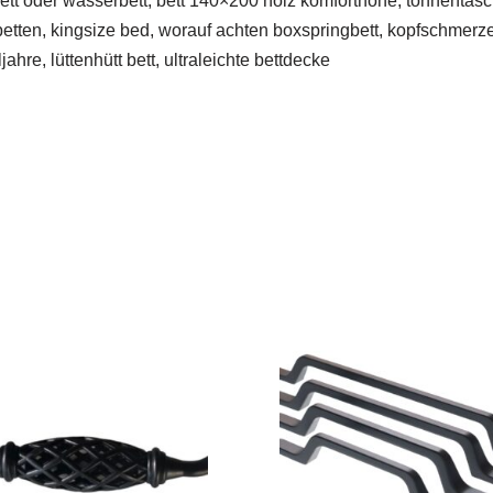
ett oder wasserbett, bett 140×200 holz komforthöhe, tonnentasch
etten, kingsize bed, worauf achten boxspringbett, kopfschmerz
re, lüttenhütt bett, ultraleichte bettdecke