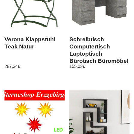
Verona Klappstuhl
Schreibtisch
Teak Natur
Computertisch
Laptoptisch
Bürotisch Büromöbel
287,34
€
155,03
€
Arbeitstisch beton