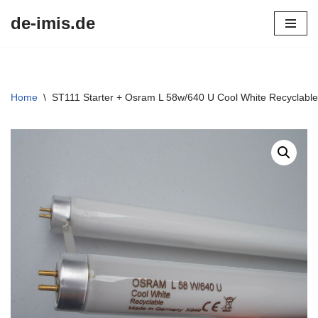
de-imis.de
Przejdź
do
treści
Home
\
ST111 Starter + Osram L 58w/640 U Cool White Recycla