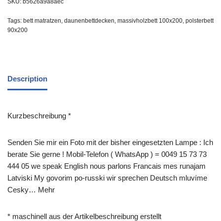
SKU:
b5626a9a8aec
Tags:
bett matratzen
,
daunenbettdecken
,
massivholzbett 100x200
,
polsterbett
90x200
Description
Kurzbeschreibung *
Senden Sie mir ein Foto mit der bisher eingesetzten Lampe : Ich
berate Sie gerne ! Mobil-Telefon ( WhatsApp ) = 0049 15 73 73
444 05 we speak English nous parlons Francais mes runajam
Latviski My govorim po-russki wir sprechen Deutsch mluvíme
Cesky… Mehr
* maschinell aus der Artikelbeschreibung erstellt