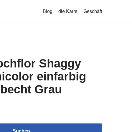
Blog
die Karre
Geschäft
ochflor Shaggy
icolor einfarbig
rbecht Grau
Suchen