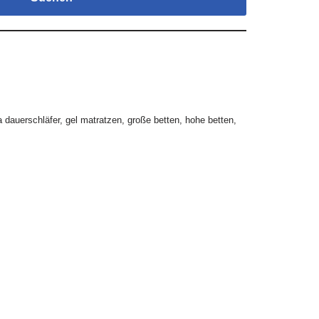
a dauerschläfer
,
gel matratzen
,
große betten
,
hohe betten
,