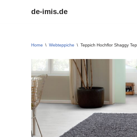
de-imis.de
Przejdź
do
treści
Home
\
Webteppiche
\
Teppich Hochflor Shaggy Tepp