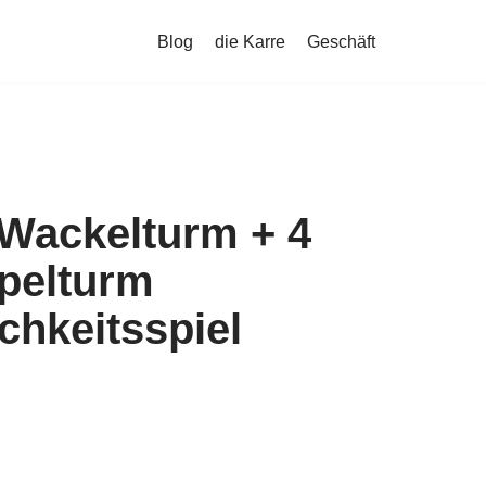
Blog
die Karre
Geschäft
 Wackelturm + 4
apelturm
chkeitsspiel