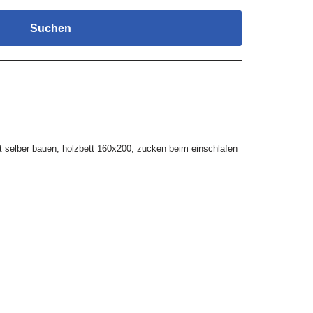
Suchen
t selber bauen
,
holzbett 160x200
,
zucken beim einschlafen