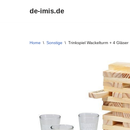
de-imis.de
Przejdź
do
treści
Home
\
Sonstige
\
Trinkspiel Wackelturm + 4 Gläser 