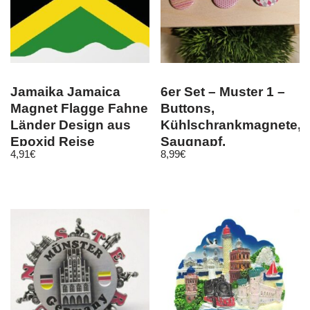
Jamaika Jamaica
6er Set – Muster 1 –
Magnet Flagge Fahne
Buttons,
Länder Design aus
Kühlschrankmagnete,
Epoxid Reise
Saugnapf,
4,91
€
8,99
€
Souvenir
Kleidermagnet