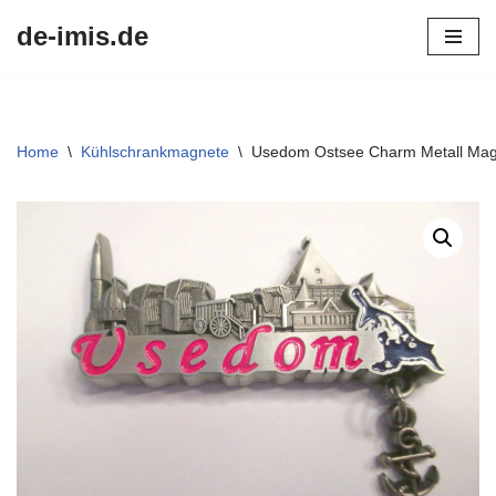
de-imis.de
Przejdź
do
treści
Home
\
Kühlschrankmagnete
\
Usedom Ostsee Charm Metall Mag