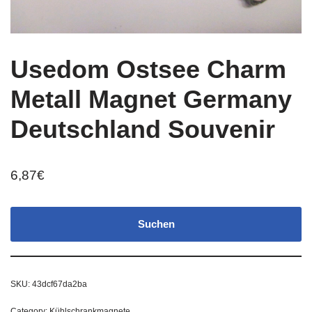
Usedom Ostsee Charm
Metall Magnet Germany
Deutschland Souvenir
6,87
€
Suchen
SKU:
43dcf67da2ba
Category:
Kühlschrankmagnete