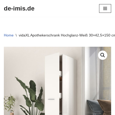
de-imis.de
Przejdź
do
treści
Home
\
vidaXL Apothekerschrank Hochglanz-Weiß 30×42,5×150 cm