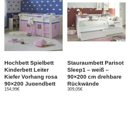
Hochbett Spielbett
Stauraumbett Parisot
Kinderbett Leiter
Sleep1 – weiß –
Kiefer Vorhang rosa
90×200 cm drehbare
90×200 Jugendbett
Rückwände
154,99
€
309,05
€
1535