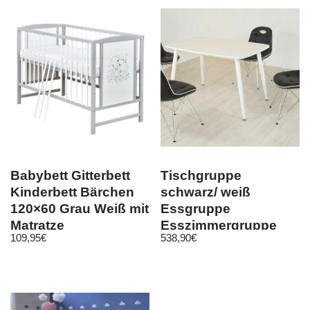
Babybett Gitterbett
Tischgruppe
Kinderbett Bärchen
schwarz/ weiß
120×60 Grau Weiß mit
Essgruppe
Matratze
Esszimmergruppe
109,95
€
538,90
€
Schalenstuhl modern
design C8