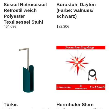
Sessel Retrosessel
Bürostuhl Dayton
Retrostil weich
(Farbe: walnuss/
Polyester
schwarz)
Textilsessel Stuhl
464,09
€
182,30
€
Küche Esszimmer
Türkis
Herrnhuter Stern