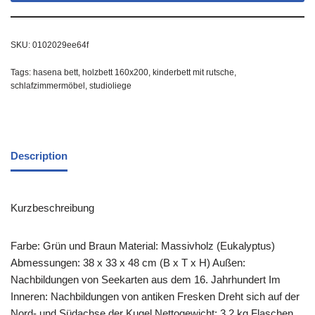
SKU:
0102029ee64f
Tags:
hasena bett
,
holzbett 160x200
,
kinderbett mit rutsche
,
schlafzimmermöbel
,
studioliege
Description
Kurzbeschreibung
Farbe: Grün und Braun Material: Massivholz (Eukalyptus)
Abmessungen: 38 x 33 x 48 cm (B x T x H) Außen:
Nachbildungen von Seekarten aus dem 16. Jahrhundert Im
Inneren: Nachbildungen von antiken Fresken Dreht sich auf der
Nord- und Südachse der Kugel Nettogewicht: 3,2 kg Flaschen