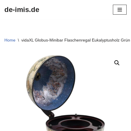
de-imis.de
Przejdź
do
treści
Home
\
vidaXL Globus-Minibar Flaschenregal Eukalyptusholz Grün