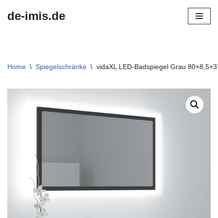
de-imis.de
Przejdź
do
treści
Home
\
Spiegelschränke
\
vidaXL LED-Badspiegel Grau 80×8,5×3