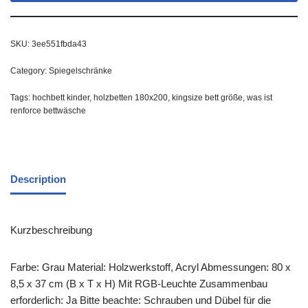
SKU:
3ee551fbda43
Category:
Spiegelschränke
Tags:
hochbett kinder
,
holzbetten 180x200
,
kingsize bett größe
,
was ist
renforce bettwäsche
Description
Kurzbeschreibung
Farbe: Grau Material: Holzwerkstoff, Acryl Abmessungen: 80 x
8,5 x 37 cm (B x T x H) Mit RGB-Leuchte Zusammenbau
erforderlich: Ja Bitte beachte: Schrauben und Dübel für die