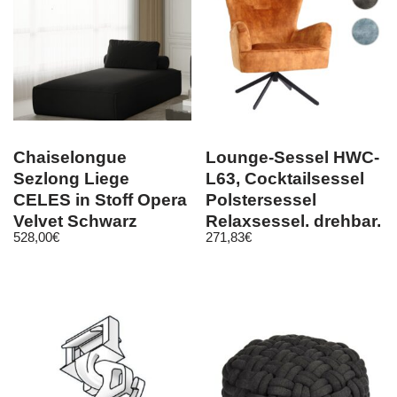
Chaiselongue
Lounge-Sessel HWC-
Sezlong Liege
L63, Cocktailsessel
CELES in Stoff Opera
Polstersessel
Velvet Schwarz
Relaxsessel, drehbar,
528,00
€
271,83
€
vintage