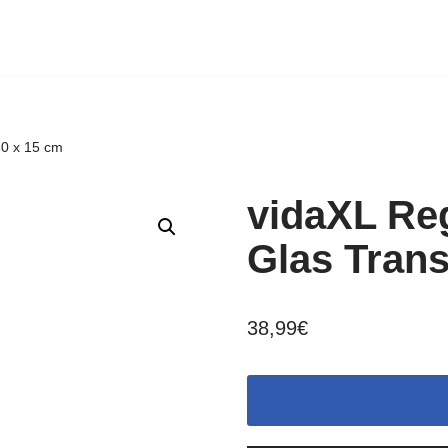
80 x 15 cm
vidaXL Re
Glas Trans
38,99
€