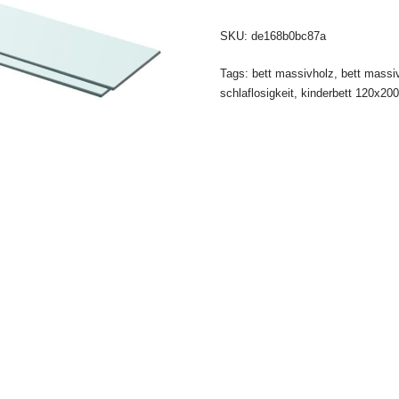
SKU:
de168b0bc87a
Tags:
bett massivholz
,
bett massi
schlaflosigkeit
,
kinderbett 120x200