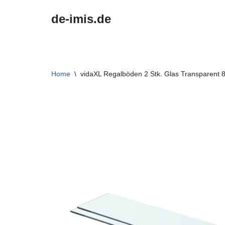
de-imis.de
Przejdź
do
treści
Home
\
vidaXL Regalböden 2 Stk. Glas Transparent 