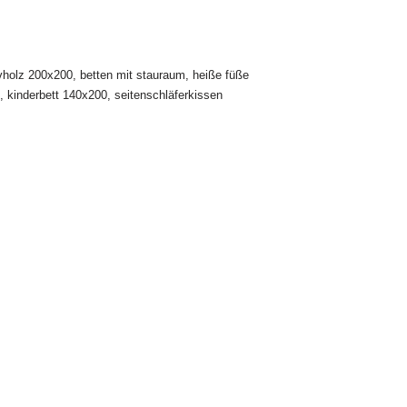
vholz 200x200
,
betten mit stauraum
,
heiße füße
,
kinderbett 140x200
,
seitenschläferkissen