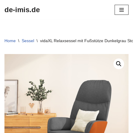
de-imis.de
Przejdź
do
treści
Home
\
Sessel
\
vidaXL Relaxsessel mit Fußstütze Dunkelgrau Sto