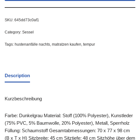
SKU:
645dd73c0af1
Category:
Sessel
Tags:
hustenanfälle nachts
,
matratzen kaufen
,
tempur
Description
Kurzbeschreibung
Farbe: Dunkelgrau Material: Stoff (100% Polyester), Kunstleder
(75% PVC, 5% Baumwolle, 20% Polyester), Metall, Sperrholz
Füllung: Schaumstoff Gesamtabmessungen: 70 x 77 x 98 cm
(B x T x H) Sitzbreite: 45 cm Sitztiefe: 48 cm Sitzhöhe über dem