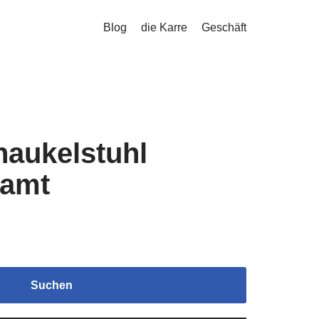
Blog
die Karre
Geschäft
haukelstuhl
Samt
Suchen