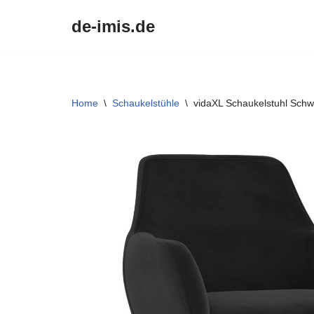
de-imis.de
Przejdź
do
treści
Home
\
Schaukelstühle
\
vidaXL Schaukelstuhl Sch