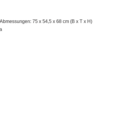
 Abmessungen: 75 x 54,5 x 68 cm (B x T x H)
a