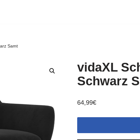
warz Samt
vidaXL Sc
Schwarz 
64,99
€