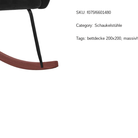
SKU:
f075f6601480
Category:
Schaukelstühle
Tags:
bettdecke 200x200
,
massivh