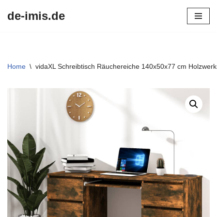
de-imis.de
Przejdź
do
treści
Home
\
vidaXL Schreibtisch Räuchereiche 140x50x77 cm Holzwerks