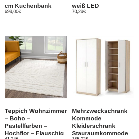
cm Küchenbank
weiß LED
699,00
€
70,29
€
Sitzbank Sitzecke
Teppich Wohnzimmer
Mehrzweckschrank
– Boho –
Kommode
Pastellfarben –
Kleiderschrank
Hochflor – Flauschig
Stauraumkommode
41,24
€
155,03
€