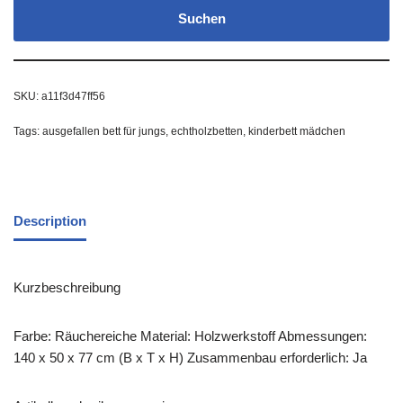
Suchen
SKU:
a11f3d47ff56
Tags:
ausgefallen bett für jungs
,
echtholzbetten
,
kinderbett mädchen
Description
Kurzbeschreibung
Farbe: Räuchereiche Material: Holzwerkstoff Abmessungen:
140 x 50 x 77 cm (B x T x H) Zusammenbau erforderlich: Ja