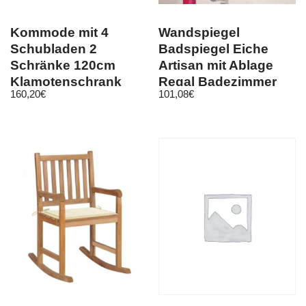
Kommode mit 4
Wandspiegel
Schubladen 2
Badspiegel Eiche
Schränke 120cm
Artisan mit Ablage
Klamotenschrank
Regal Badezimmer
160,20
€
101,08
€
weiß – artisan
Möbel 79×67 Geo