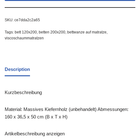
SKU:
ce7dda2c2a65
Tags:
bett 120x200
,
betten 200x200
,
bettwanze auf matratze
,
viscoschaummatratzen
Description
Kurzbeschreibung
Material: Massives Kiefernholz (unbehandelt) Abmessungen:
160 x 36,5 x 50 cm (B x T x H)
Artikelbeschreibung anzeigen