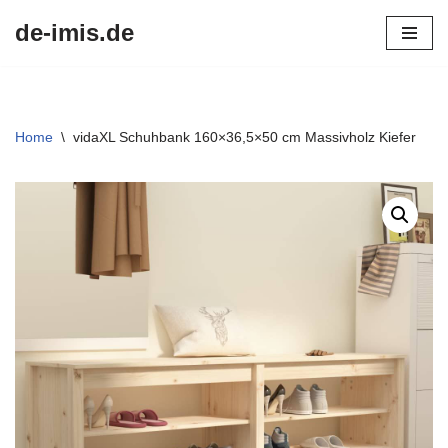
de-imis.de
Przejdź
do
treści
Home
\
vidaXL Schuhbank 160×36,5×50 cm Massivholz Kiefer