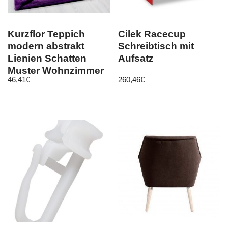
Kurzflor Teppich
Cilek Racecup
modern abstrakt
Schreibtisch mit
Lienien Schatten
Aufsatz
Muster Wohnzimmer
46,41
€
260,46
€
Lila Meliert