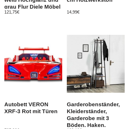
grau Flur Diele Möbel
121,75
€
14,99
€
Line
Autobett VERON
Garderobenständer,
XRF-3 Rot mit Türen
Kleiderständer,
Garderobe mit 3
Böden, Haken,