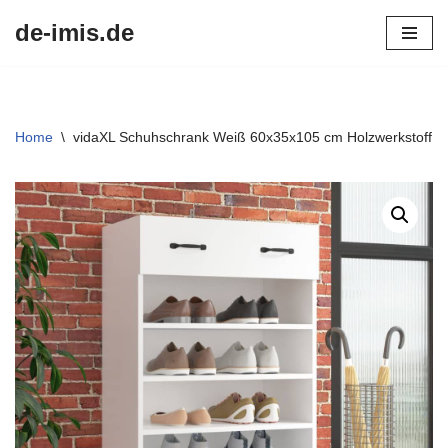
de-imis.de
Przejdź
do
treści
Home
\
vidaXL Schuhschrank Weiß 60x35x105 cm Holzwerkstoff