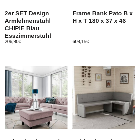
2er SET Design
Frame Bank Pato B x
Armlehnenstuhl
H x T 180 x 37 x 46
CHIPIE Blau
Esszimmerstuhl
206,90
€
609,15
€
Stuhl Esszimmer