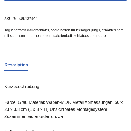
SKU:
7dcc8b13790f
Tags:
bettsofa dauerschläfer
,
coole betten für teenager jungs
,
erhöhtes bett
mit stauraum
,
naturholzbetten
,
palettenbett
,
schlafposition paare
Description
Kurzbeschreibung
Farbe: Grau Material: Waben-MDF, Metall Abmessungen: 50 x
23 x 3,8 cm (L x B x H) Unsichtbares Montagesystem
Zusammenbau erforderlich: Ja