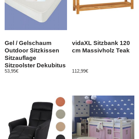
Gel / Gelschaum
vidaXL Sitzbank 120
Outdoor Sitzkissen
cm Massivholz Teak
Sitzauflage
Sitzpolster Dekubitus
53,95
€
112,99
€
Kissen weiß soft