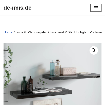
de-imis.de
Przejdź
do
treści
Home
\
vidaXL Wandregale Schwebend 2 Stk. Hochglanz-Schwar