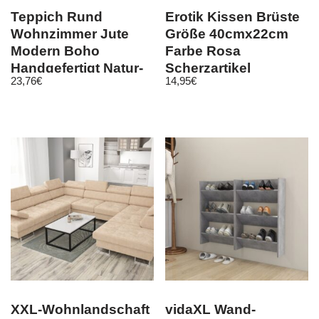
Teppich Rund
Erotik Kissen Brüste
Wohnzimmer Jute
Größe 40cmx22cm
Modern Boho
Farbe Rosa
Handgefertigt Natur-
Scherzartikel
23,76
€
14,95
€
Teppich Creme Beige
XXL-Wohnlandschaft
vidaXL Wand-